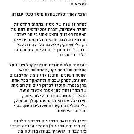
למציאות.
הדמיה אדריכלית בתלת מימד ככלי עבודה
לאחר 15 שנה של ניסיון בתחום ההדמיות
התלת מימדיות, חברת 2D3 יודעים לתת את
המענה המדויק והמציאותי ביותר לצרכי
ההדמיה שלכם. הדמיה תלת מימדית אינה
רק כלי שיווקי, אלא גם כלי עבודה לכל
דבר, כלי שיחסוך לכם בעיות, זמן ובסופו
של דבר כסף רב.
בהדמיה תלת מימדית תוכלו לקבל מושג על
המידות של הפרויקט, להתחשב בתנאי
השטח השונים, תוכלו להזיז את האלמנטים
השונים, לפרק שכבות ולהתמקד בכל אחת
מהן בנפרד. תוכלו לבדוק היום את הבעיות
של מחר ולתת להן מענה מבעוד מועד.
תוכלו לתקשר בצורה היעילה ביותר,
האדריכל עם המהנדס ועם קבלן הביצוע,
בלי כשלים בתקשורת שעולים בזמן, כסף
וחילופי האשמות.
תארו לכם שאת השינויים שיבקש הלקוח
(כי הרי יהיו שינויים) במהלך הבנייה תוכלו
מיד לבדוק, להעריך בצורה מדויקת את