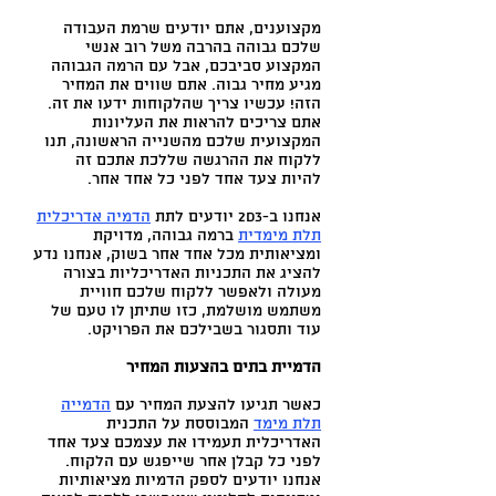
מקצוענים, אתם יודעים שרמת העבודה
שלכם גבוהה בהרבה משל רוב אנשי
המקצוע סביבכם, אבל עם הרמה הגבוהה
מגיע מחיר גבוה. אתם שווים את המחיר
הזה! עכשיו צריך שהלקוחות ידעו את זה.
אתם צריכים להראות את העליונות
המקצועית שלכם מהשנייה הראשונה, תנו
ללקוח את ההרגשה שללכת אתכם זה
להיות צעד אחד לפני כל אחד אחר.
אנחנו ב-2D3 יודעים לתת
הדמיה אדריכלית
תלת מימדית
ברמה גבוהה, מדויקת
ומציאותית מכל אחד אחר בשוק, אנחנו נדע
להציג את התכניות האדריכליות בצורה
מעולה ולאפשר ללקוח שלכם חוויית
משתמש מושלמת, כזו שתיתן לו טעם של
עוד ותסגור בשבילכם את הפרויקט.
הדמיית בתים בהצעות המחיר
כאשר תגיעו להצעת המחיר עם
הדמייה
תלת מימד
המבוססת על התכנית
האדריכלית תעמידו את עצמכם צעד אחד
לפני כל קבלן אחר שייפגש עם הלקוח.
אנחנו יודעים לספק הדמיות מציאותיות