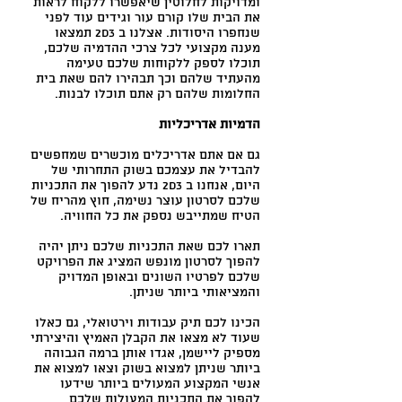
ומדויקות לחלוטין שיאפשרו ללקוח לראות
את הבית שלו קורם עור וגידים עוד לפני
שנחפרו היסודות. אצלנו ב 2D3 תמצאו
מענה מקצועי לכל צרכי ההדמיה שלכם,
תוכלו לספק ללקוחות שלכם טעימה
מהעתיד שלהם וכך תבהירו להם שאת בית
החלומות שלהם רק אתם תוכלו לבנות.
הדמיות אדריכליות
גם אם אתם אדריכלים מוכשרים שמחפשים
להבדיל את עצמכם בשוק התחרותי של
היום, אנחנו ב 2D3 נדע להפוך את התכניות
שלכם לסרטון עוצר נשימה, חוץ מהריח של
הטיח שמתייבש נספק את כל החוויה.
תארו לכם שאת התכניות שלכם ניתן יהיה
להפוך לסרטון מונפש המציג את הפרויקט
שלכם לפרטיו השונים ובאופן המדויק
והמציאותי ביותר שניתן.
הכינו לכם תיק עבודות וירטואלי, גם כאלו
שעוד לא מצאו את הקבלן האמיץ והיצירתי
מספיק ליישמן, אגדו אותן ברמה הגבוהה
ביותר שניתן למצוא בשוק וצאו למצוא את
אנשי המקצוע המעולים ביותר שידעו
להפוך את התכניות המעולות שלכם