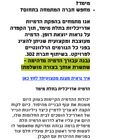
מימד?
מחפש חברה המתמחה בתחום?
אנו מתמחים בהפקת הדמיות
אדריכליות בתלת מימד, תוך הקפדה
על נראות יוצאת דופן. הדמיה
מעוצבת ומקצועית שניתן להציג
בפני כל הגורמים הרלוונטיים
לפרויקט. בשיתוף חברת 3D2.
נבנה עבורך הדמיה מדהימה -
שתשרת אותך בצורה מושלמת!
איך נראית מצגת מקצועית? לחץ כאן
הדמיה אדריכלית בתלת מימד
יכולות ההדמיה הקיימות בשוק היום
משנות את ענף הבנייה מהיסוד. כיום לקוח
הקצה לא צריך לדמיין כיצד גיליונות הנייר
של האדריכל הופכים לבית החלומות שלו,
היום אין עליו אלא לדרוש הדמיה תלת
מימדית ברמה גבוהה ומדויקת שתאפשר לו
לעשות סיור ראשון בבית שעליו חלם עוד
בפגישת ההיכרות עם הקבלן.