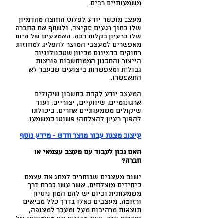
משמעותיים רבים.
מעצב מוכשר יודע לפלוט החוצה מהדמיון
שלו בתוך רגעים סקיצה, ולשתף את החברה
שלו ברעיון בקלות רבה. האמצעים של היום
מאפשרים למעצבי המוצר להפליג למחוזות
רחוקים בדמיונם מכיוון שטכנולוגיות
הייצור והתכנון הממוחשבות פורצות
גבולות ומאפשרות ביצועים שבעבר לא
התאפשרו.
המעצב יודע לקחת בחשבון שיקולים
ארגונומיים, שיווקיים, יצוריים, ועוד
שיקולים משמעותיים אחרים. ביכולתו
להפוך רעיון להצלחה! פשוטו כמשמעו.
עיצוב מצגת עבור מוצר חדש - מידע נוסף
האם נכון לעבוד עם מעצב עצמאי או
חברה?
ישנם מעצבים שבוחרים למתג את עצמם
כיחידים מוצלחים, אשר עשו כברת דרך
משמעותית וכיום יש להם המון ניסיון
ורזומה. מעצבים כאלו בדרך כלל מביאים
תוצאות מרהיבות מעל ומעבר למצופה,