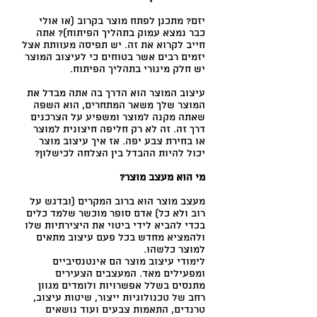
יזם? מתכנן לפתח מוצר בקרוב (או אולי
כבר נמצא עמוק בתהליך הפיתוח)? אתה
חייב לקרוא את זה. יש תפיסה מעוותת אצל
יזמים רבים אשר בטוחים כי לעיצוב המוצר
יש חלק מינורי בתהליך הפיתוח.
עיצוב המוצר הוא הדרך בה אתה מבדל את
המוצר שלך משאר המתחרים, הוא השפה
שאתה מקנה למוצר ומשפיע על הצרכנים
דרך זה. זה לא רק חליפה חיצונית למוצר
או בחירת צבע יפה. אז איך עיצוב מוצר
יכול להיות ההבדל בין הצלחה לכישלון?
מי הוא מעצב מוצר?
מעצב מוצר הוא ברוב המקרים (ובדגש על
רוב ולא כל) אדם סופר מוכשר שלמד כלים
בכדי להביא לידי ביטוי את היצירתיות שלו
ולהמציא מחדש בכל פעם עיצוב מתאים
למוצר כלשהו.
לימודי עיצוב מוצר הם אינטנסיביים
ומפעילים מאד. המעצבים הצעירים
מתנסים בשלל אפשרויות ולומדים מגוון
רחב של טכנולוגיות ייצור, שיטות עיצוב,
טרנדים, התאמות צבעים ועוד נושאים