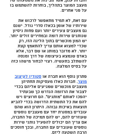
וחברות ענק, אשר מבינות את משמעותו של
מעצב המוצר בתהליך, בוחרות להשתמש בו
על פני אחרים.
עם זאת, לא תמיד מתאפשר לרכוש את
שירותיו של אומן בכאלו סדרי גודל. ישנם
גם מעצבים צעירים יותר ועם פחות ניסיון
שנותנים שירות דומה ובמחירים זולים יותר.
יש המון מוכשרים בתוך הליגה הזו, רק
שכדי למצוא אותם צריך להתאמץ קצת
יותר. לא מדובר במותג או שם דבר, אלא
באדם שנמצא בעיצומה של דרך ומנסה
להשתלב בתעשיה. רצוי לבחור מישהו כזה
על בסיס המלצה.
פתרון נוסף הוא חברה או
סטודיו לעיצוב
מוצר
. חברות כאלו מעסיקות תחתיהן
מעצבים מוכשרים שמגיעים אליהם בכדי
לצבור את הרזומה הנדרש כך שבעתיד
יהפכו לאותם "מותגים". הם חרוצים ויש
להם את כל התשתית הדרושה בכדי להביא
תוצאות באיכות גבוהה. היתרון הוא שהם
עובדים במסגרת יחד עם מעצבים נוספים
שעוזרים להם, יש להם תמיכה של החברה,
אם צריך הם יכולים להפעיל נותני שירות
נוספים שעובדים עם החברה, ובכך חוסכים
הרבה השקעה ליזם.