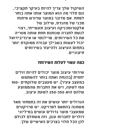
השיקול שלך צריך להיות בעיקר תקציבי,
וגם תלוי מה הוא המוצר אותו אתה בוחר
לפתח. אם מדובר במוצר שדורש פיתוח
מכני של מהנדס, שילוב של
אלקטרומכניקה ועיצוב תעשייתי, רצוי
לגשת לחברה שנותנת תחת אותה מטריה
את כל השירותים. פרילנסר או אינדיבידואל
יכול לעשות בשבילך עבודה ממוקדת יותר
בתחום העיצוב ולהיעזר בשירותים
חיצוניים.
כמה עשוי לעלות השירות?
שירותי עיצוב מוצר יכולים להיות זולים
יחסית (בהנחה ואתה בוחר להשתמש
במעצב צעיר). יש מעצבים שלוקחים 100-
150 לשעה, ויש את החברות שהממוצע
שלהם הוא 250-350 לשעת עיצוב.
הגדולים יותר עושים את זה בתמחור מאד
משתנה בהתאם לפרויקט. יש פרויקטים
שמעצבי מוצר גדולים עושים במיליוני
דולרים לחברות ענק. וזה משתלם לכולם.
לכן הכל תלוי בצרכים האישיים שלך.