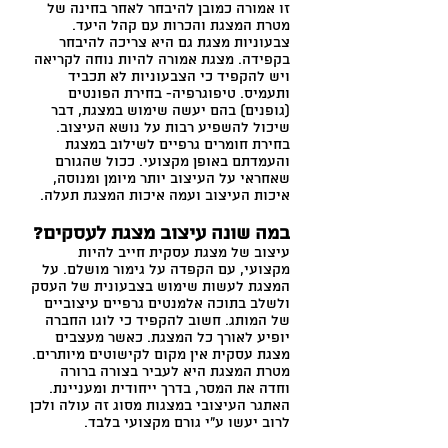
זו אמורה כמובן להיבחר לאחר בחינה של
מטרת המצגת והכרות עם קהל היעד.
צבעוניות מצגת גם היא צריכה להיבחר
בקפידה. מצגת אמורה להיות נוחה לקריאה
ויש להקפיד כי הצבעוניות לא תכביד
ותעמיס. טיפוגרפיה- בחירת הפונטים
(גופנים) בהם יעשה שימוש במצגת, דבר
שיכול להשפיע רבות על נושא העיצוב.
בחירת חומרים גרפיים לשילוב במצגת
והעמדתם באופן מקצועי. ככול שהגורם
שאחראי על העיצוב יותר מיומן ומנוסה,
איכות העיצוב ועמה איכות המצגת תעלה.
במה שונה עיצוב מצגת לעסקים?
עיצוב של מצגת עסקית חייב להיות
מקצועי, עם הקפדה על גימור מושלם. על
המצגת לעשות שימוש בצבעונית של העסק
ולשלב בתוכה אלמנטים גרפיים עיצוביים
של המותג. חשוב להקפיד כי לוגו החברה
יופיע לאורך כל המצגת. כאשר מעצבים
מצגת עסקית אין מקום לקישוטים מיותרים.
מטרת המצגת היא לעביר בצורה ברורה
וחדה את המסר, בדרך ייחודית ומעניינת.
האתגר העיצובי במצגות מסוג זה עולה ולכן
לרוב יעשו ע"י גורם מקצועי בלבד.