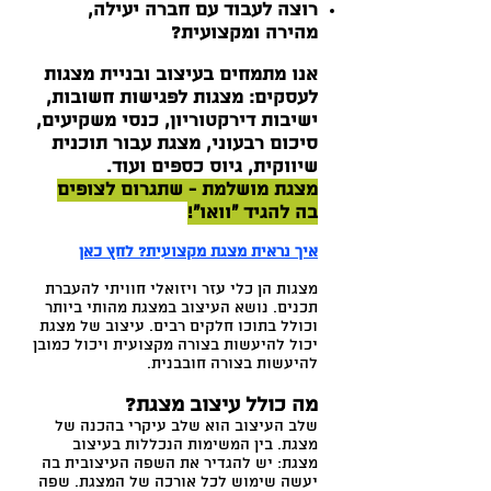
רוצה לעבוד עם חברה יעילה,
מהירה ומקצועית?
אנו מתמחים בעיצוב ובניית מצגות
לעסקים: מצגות לפגישות חשובות,
ישיבות דירקטוריון, כנסי משקיעים,
סיכום רבעוני, מצגת עבור תוכנית
שיווקית, גיוס כספים ועוד.
מצגת מושלמת - שתגרום לצופים
בה להגיד "וואו"!
איך נראית מצגת מקצועית? לחץ כאן
מצגות הן כלי עזר ויזואלי חוויתי להעברת
תכנים. נושא העיצוב במצגת מהותי ביותר
וכולל בתוכו חלקים רבים. עיצוב של מצגת
יכול להיעשות בצורה מקצועית ויכול כמובן
להיעשות בצורה חובבנית.
מה כולל עיצוב מצגת?
שלב העיצוב הוא שלב עיקרי בהכנה של
מצגת. בין המשימות הנכללות בעיצוב
מצגת: יש להגדיר את השפה העיצובית בה
יעשה שימוש לכל אורכה של המצגת. שפה