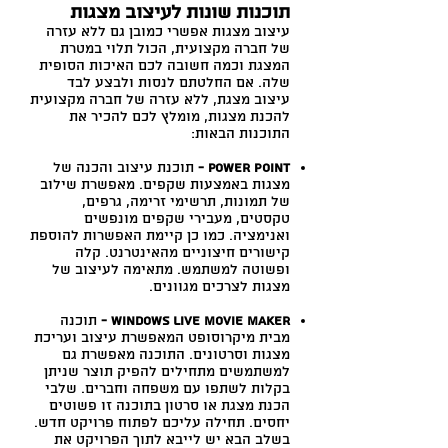
תוכנות שונות לעיצוב מצגות
עיצוב מצגות אפשרי כמובן גם ללא עזרה
של חברה מקצועית, הכול תלוי במטרת
המצגת וכמה חשובה לכם האיכות הסופית
שלה. אם החלטתם לנסות ולבצע לבד
עיצוב מצגת, ללא עזרה של חברה מקצועית
להכנת מצגות, מומלץ לכם להכיר את
התוכנות הבאות:
Power point -
תוכנת עיצוב והכנה של
מצגות באמצעות שקפים. מאפשרת שילוב
של תמונות, תרשימי זרימה, גרפים,
טקסטים, מעבירי שקפים מונפשים
ואנימציה. כמו כן קיימת האפשרות להוספת
קישורים חיצוניים מהאינטרנט. קלה
ופשוטה למשתמש. מתאימה לעיצוב של
מצגות לצרכים מגוונים.
Windows Live Movie Maker -
תוכנה
מבית מיקרוסופט המאפשרת עיצוב ועריכת
מצגות וסרטונים. התוכנה מאפשרת גם
למשתמשים מתחילים להפיק תוצר שניתן
בקלות לשתפו עם משפחה וחברים. שלבי
הכנת מצגת או סרטון בתוכנה זו פשוטים
יחסים. תחילה עליכם לפתוח פרויקט חדש.
בשלב הבא יש לייבא לתוך הפרויקט את