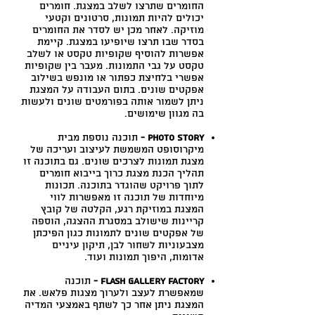
החומרים שתרצו לשלב במצגת. חומרים
יכולים להיות תמונות, סרטונים וקטעי
מוזיקה. לאחר מכן יש לסדר את החומרים
בסדר שבו תרצו שיופיעו במצגת. קיימת
אפשרות להוסיף שקופיות טקסט או לשלב
טקסט על גבי התמונות. מעבר בין שקופיות
אפשרי בלחיצת כפתור או מונפש בשילוב
אפקטים שונים. בתום העבודה על המצגת
ניתן לשמור אותה בפורמטים שונים ולעשות
בה מגוון שימושים.
Photo Story -
תוכנה נוספת מבית
מיקרוסופט המשמשת לעיצוב ועריכה של
מצגת תמונות לצרכים שונים. גם בתוכנה זו
תהליך הכנת מצגת כרוך בייבוא חומרים
לתוך פרויקט שהוגדר בתוכנה. תכונות
מיוחדות של תוכנה זו מאפשרות לווי
המצגת במוזיקת רגע, הקלטה של קובץ
קריינות שישולב במסגרת ההצגה, הוספה
של אפקטים שונים לתמונות כגון הפיכתן
מצבעוניות לשחור לבן, תיקון עיניים
אדומות, היפוך תמונות ועוד.
Flash Gallery Factory -
תוכנה
שמאפשרת לעצב ולערוך מצגות פלאש. את
המצגת ניתן אחר כך לשתף באמצעי המדיה